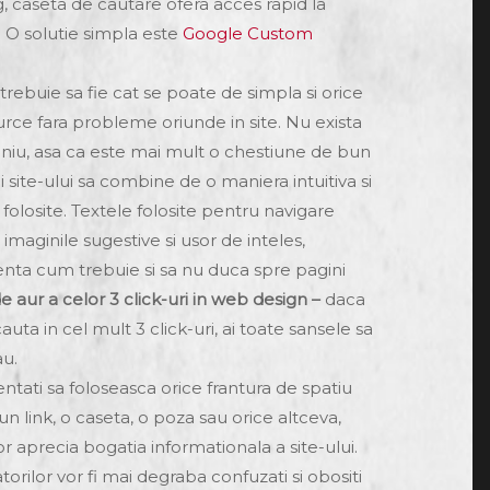
, caseta de cautare ofera acces rapid la
r. O solutie simpla este
Google Custom
trebuie sa fie cat se poate de simpla si orice
curce fara probleme oriunde in site. Nu exista
niu, asa ca este mai mult o chestiune de bun
 site-ului sa combine de o maniera intuitiva si
folosite. Textele folosite pentru navigare
, imaginile sugestive si usor de inteles,
identa cum trebuie si sa nu duca spre pagini
e aur a celor 3 click-uri in web design –
daca
auta in cel mult 3 click-uri, ai toate sansele sa
au.
entati sa foloseasca orice frantura de spatiu
n link, o caseta, o poza sau orice altceva,
vor aprecia bogatia informationala a site-ului.
zatorilor vor fi mai degraba confuzati si obositi