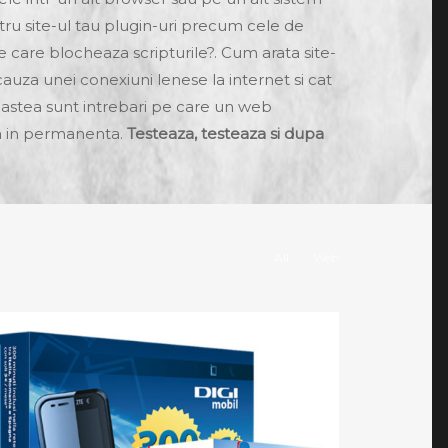
ru site-ul tau plugin-uri precum cele de
 care blocheaza scripturile?. Cum arata site-
cauza unei conexiuni lenese la internet si cat
astea sunt intrebari pe care un web
na in permanenta.
Testeaza, testeaza si dupa
All
Web