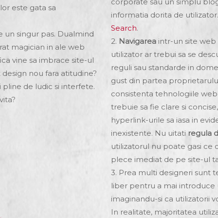
corporate sau un simplu blog
lor este gata sa
informatia dorita de utilizato
Search
.
ste un singur pas. Dualmind
2.
Navigarea
intr-un site web 
arat magician in ale web
utilizator ar trebui sa se des
ica vine sa imbrace site-ul
reguli sau standarde in dome
t design nou fara atitudine?
gust din partea proprietarului
line de ludic si interfete.
consistenta tehnologiile web 
vita?
trebuie sa fie clare si concise
hyperlink-urile sa iasa in ev
inexistente. Nu uitati
regula d
utilizatorul nu poate gasi ce c
plece imediat de pe site-ul t
3. Prea multi designeri sunt t
liber pentru a mai introduce u
imaginandu-si ca utilizatorii 
In realitate, majoritatea utili