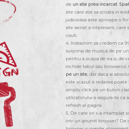
de
un site prea incarcat
.
Spat
site care stie sa scoata in evi
judicioasa este aproape o for
site aerisit si interesant, ca
cauti.
4. Indraznim sa credem ca 99%
surprinsi de muzica de pe un
pentru a scapa de ea si, de c
inchide tabul sau browserul.
pe un site
, dar daca ai absolu
este scazut si redarea poate f
simplu click pe un buton clar
utilizatorului si asigura-te c
refresh al paginii.
5. De cate ori s-a intamplat
intr-un anumit browser? De ca
browser isi pierde aliniament