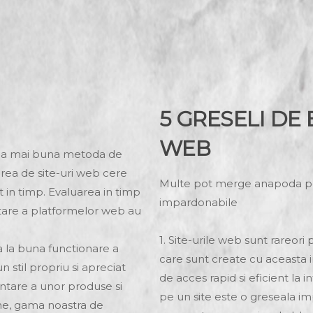
5 GRESELI DE 
WEB
 cea mai buna metoda de
area de site-uri web cere
Multe pot merge anapoda pe u
 in timp. Evaluarea in timp
impardonabile
tare a platformelor web au
1. Site-urile web sunt rareori
a la buna functionare a
care sunt create cu aceasta 
n stil propriu si apreciat
de acces rapid si eficient la 
entare a unor produse si
pe un site este o greseala im
line, gama noastra de