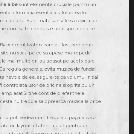
iile albe
sunt elemente cruciale pentru un
denta informatia esentiala si folosirea lor
ma de arta. Sunt toate sansele sa revii la un
re stie cum sa te conduca subtil spre ceea ce
 dintre utilizatorii care au fost neplacuti
 site nu stiau pe ce sa apese mai repede
ele mai multe ori, au apasat pe acel x care
 Ca regula generala,
evita muzica de fundal
ta nevoie de ea, asigura-te ca volumul initial
i controlata usor de oricine si oprita cu un
 amplasat.Si tine cont de preferitnele
a acesta nu trebuie sa opreasca muzica la orice
 sa nu poti vedea cum trebuie o pagina web
te ori layout-ul atent lucrat pentru un
ele intr-un alt browser sau pe un alt sistem