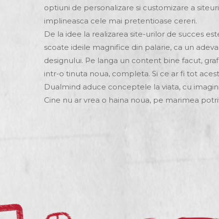
optiuni de personalizare si customizare a siteuri
implineasca cele mai pretentioase cereri.
De la idee la realizarea site-urilor de succes e
scoate ideile magnifice din palarie, ca un adev
designului. Pe langa un content bine facut, graf
intr-o tinuta noua, completa. Si ce ar fi tot aces
Dualmind aduce conceptele la viata, cu imagini p
Cine nu ar vrea o haina noua, pe marimea potri